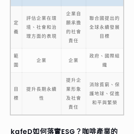
企業自
評估企業在環
聯合國提出的
定
願承擔
境、社會和治
全球永續發展
義
的社會
理方面的表現
目標
責任
範
政府、國際組
企業
企業
圍
織
提升企
消除貧窮、保
目
提升長期永續
業形象
護地球、促進
標
性
及社會
和平與繁榮
責任
kafeD如何落實ESG？咖啡產業的